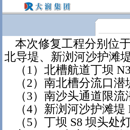
本次修复工程分别位
北导堤、新浏河沙护滩
（
1）北槽航道丁坝 N3
（
2）南北槽分流口潜堤 S
（
3）南沙头通道限流潜堤 
（
4）新浏河沙护滩堤 HT1
（
5）丁坝 S8 坝头处